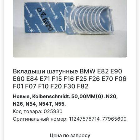
Вкладыши шатунные BMW E82 E90
E60 E84 E71 F15 F16 F25 F26 E70 F06
F01 F07 F10 F20 F30 F82
Новые, Kolbenschmidt. 50,00MM(0). N20,
N26, N54, N54T, N55.
Код товара:
025930
Оригинальный номер:
11247576714, 77965600
Цена по запросу