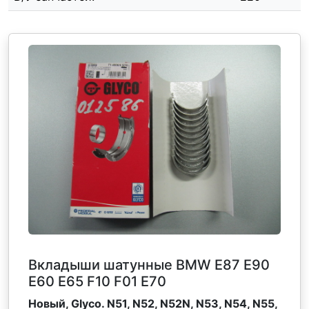
Вкладыши шатунные BMW Е87 Е90
Е60 Е65 F10 F01 Е70
Новый, Glyco. N51, N52, N52N, N53, N54, N55,