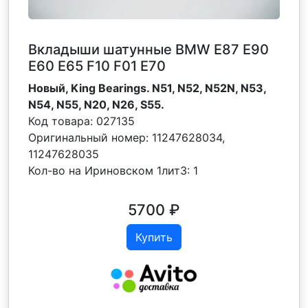
Вкладыши шатунные BMW Е87 Е90
Е60 Е65 F10 F01 Е70
Новый, King Bearings. N51, N52, N52N, N53,
N54, N55, N20, N26, S55.
Код товара:
027135
Оригинальный номер:
11247628034,
11247628035
Кол-во на Ириновском 1лит3:
1
5700
₽
Купить