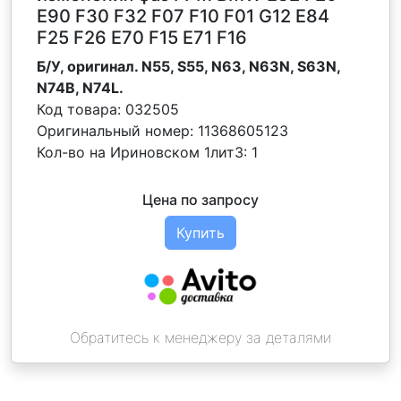
E90 F30 F32 F07 F10 F01 G12 E84
F25 F26 E70 F15 E71 F16
Б/У, оригинал. N55, S55, N63, N63N, S63N,
N74B, N74L.
Код товара:
032505
Оригинальный номер:
11368605123
Кол-во на Ириновском 1лит3:
1
Цена по запросу
Купить
Обратитесь к менеджеру за деталями