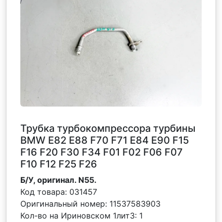
Трубка турбокомпрессора турбины
BMW E82 E88 F70 F71 E84 E90 F15
F16 F20 F30 F34 F01 F02 F06 F07
F10 F12 F25 F26
Б/У, оригинал. N55.
Код товара:
031457
Оригинальный номер:
11537583903
Кол-во на Ириновском 1лит3:
1