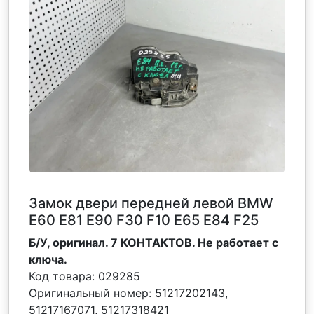
Замок двери передней левой BMW
Е60 Е81 Е90 F30 F10 Е65 E84 F25
Б/У, оригинал. 7 КОНТАКТОВ. Не работает с
ключа.
Код товара:
029285
Оригинальный номер:
51217202143,
51217167071, 51217318421