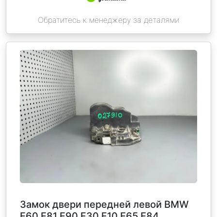
Обратитесь к менеджеру за деталями
Замок двери передней левой BMW
Е60 Е81 Е90 F30 F10 Е65 E84